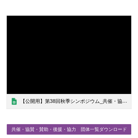
【公開用】第38回秋季シンポジウム_共催・協賛・後援・協力・賛助
共催・協賛・賛助・後援・協力 団体一覧ダウンロード