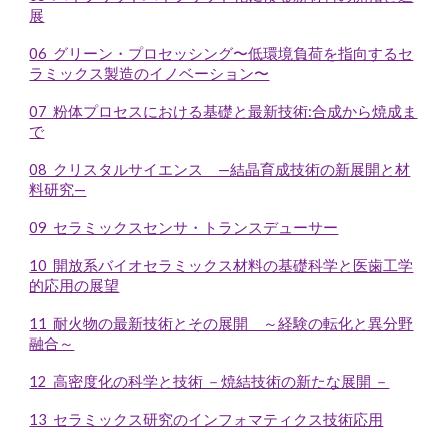
展
06 グリーン・プロセッシング〜低環境負荷を指向するセ
ラミックス製造のイノベーション〜
07 粉体プロセスにおける基礎と最新技術:合成から焼成ま
で
08 クリスタルサイエンス —結晶育成技術の新展開と材
料研究—
09 セラミックスセンサ・トランスデューサー
10 開放系バイオセラミックス材料の基礎科学と医歯工学
的応用の展望
11 耐火物の最新技術とその展開 ～経験の転化と異分野
融合～
12 高密度化の科学と技術 －焼結技術の新たな展開 －
13 セラミックス研究のインフォマティクス技術応用