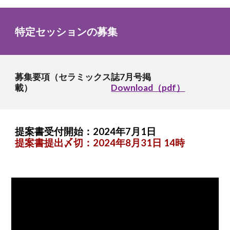
特定セッションの募集
募集要項（セラミックス誌7月号掲
載）
Download（pdf）
提案書受付開始：202
4
年7月1日
提案書提出〆切：202
4
年8月31日 14
時