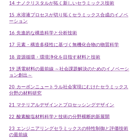
14 ナノクリスタルが拓く新しいセラミックス技術
15 水溶液プロセスが切り拓くセラミックス合成のイノベ
ーション
16 先進的な構造科学と分析技術
17 元素・構造多様性に基づく無機化合物の物質科学
18 資源循環・環境浄化を目指す材料と技術
19 誘電材料の最前線 ～社会課題解決のためのイノベーシ
ョン創出～
20 カーボンニュートラル社会実現にむけたセラミックス
分野の材料研究
21 マテリアルデザインとプロセッシングデザイン
22 酸素酸塩材料科学と技術の分野横断的新展開
23 エンジニアリングセラミックスの特性制御と評価技術
の最前線