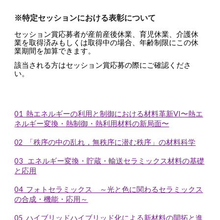
※特定セッションにおける表彰について
セッション賞応募者が産前産後休業、育児休業、介護休
業を取得済みもしくは取得中の場合、年齢制限にこの休
業期間を加算できます。
該当される方はセッション賞応募の際にご確認くださ
い。
01 熱エネルギーの利用と制御における材料革新VI〜熱エ
ネルギー変換・熱制御・熱利用材料の新局面〜
02 「秩序の中の乱れ，無秩序に潜む秩序」の材料科学
03 エネルギー変換・貯蔵・輸送セラミックス材料の基礎
と応用
04 フォトセラミックス ～光と色に関わるセラミックス
の合成・機能・応用～
05 ハイブリッドハイブリッド化による新材料の開拓と進